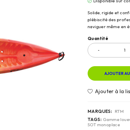
Disponible sur 
Solide, rigide et con
plébiscité des profess
naviguer même en ét
Quantité
AJOUTER AU
MARQUES:
RTM
TAGS:
Gamme loue
SOT monoplace