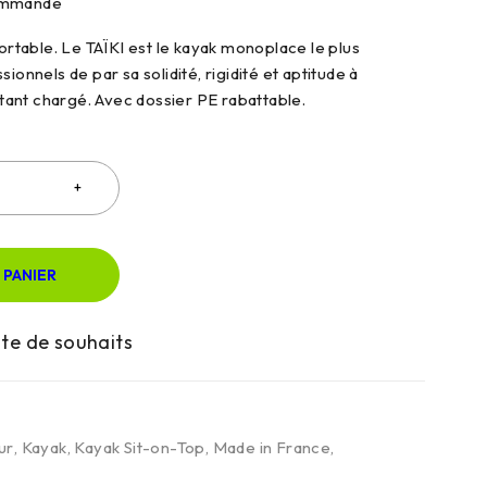
commande
fortable. Le TAÏKI est le kayak monoplace le plus
ionnels de par sa solidité, rigidité et aptitude à
ant chargé. Avec dossier PE rabattable.
 PANIER
ur
,
Kayak
,
Kayak Sit-on-Top
,
Made in France
,