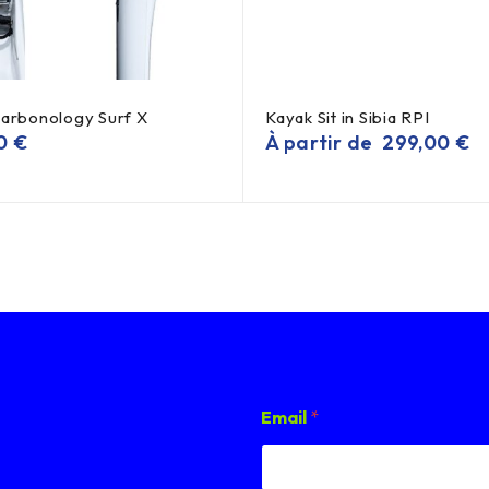
Carbonology Surf X
Kayak Sit in Sibia RPI
00
€
À partir de
299,00
€
E
Email
*
m
a
i
l