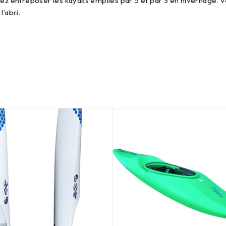
z entreposer les kayaks empilés par 5 et par 3 en hivernage. Véri
’abri.