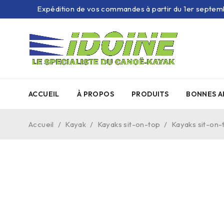
Expédition de vos commandes à partir du 1er septem
ACCUEIL
À PROPOS
PRODUITS
BONNES A
Accueil
/
Kayak
/
Kayaks sit-on-top
/
Kayaks sit-on-