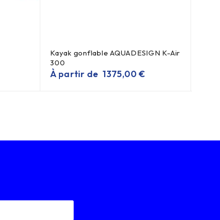
Kayak gonflable AQUADESIGN K-Air
Kayak
300
À pa
À partir de
1375,00
€