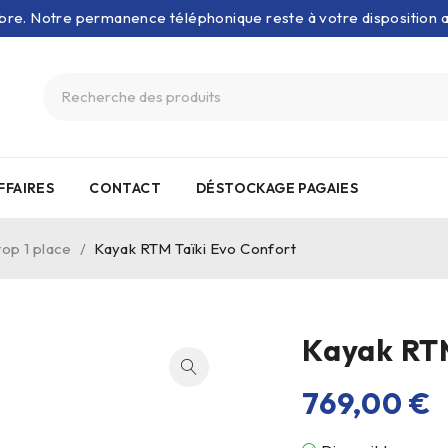
bre. Notre permanence téléphonique reste à votre disposition
FFAIRES
CONTACT
DÉSTOCKAGE PAGAIES
top 1 place
/
Kayak RTM Taïki Evo Confort
Kayak RTM
769,00
€