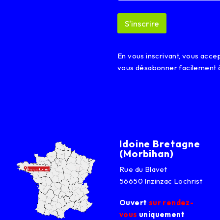
E
m
S'inscrire
a
i
l
E
En vous inscrivant, vous acc
m
vous désabonner facilement 
a
i
l
Idoine Bretagne
(Morbihan)
Rue du Blavet
56650 Inzinzac Lochrist
Ouvert
sur rendez-
vous
uniquement