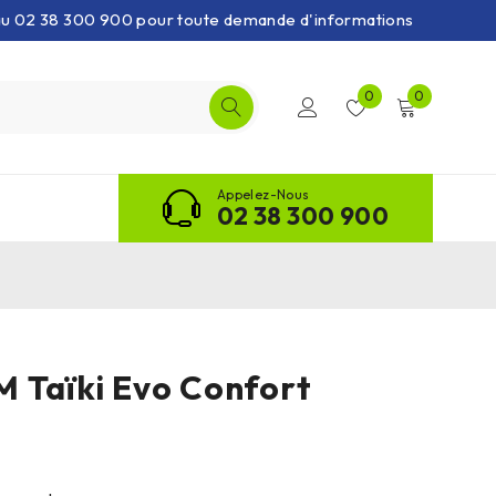
 au 02 38 300 900 pour toute demande d'informations
0
0
Appelez-Nous
02 38 300 900
 Taïki Evo Confort