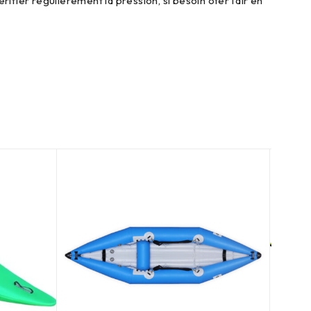
fier régulièrement la pression, si besoin ôter l’air en