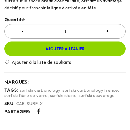
surfe sur le shore break avec fluidité, offrant un avantage
décisif pour franchir la ligne d’arrivée en tête.
Quantité
AJOUTER AU PANIER
MARQUES:
TAGS:
surfski carbonology
,
surfski carbonology france
,
surfski fibre de verre
,
surfski idoine
,
surfski sauvetage
SKU:
CAR-SURF-X
PARTAGER: