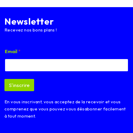
Newsletter
Recevez nos bons plans !
*
Email
*
E
m
a
i
l
E
S'inscrire
m
a
i
En vous inscrivant, vous acceptez de la recevoir et vous
l
comprenez que vous pouvez vous désabonner facilement
à tout moment.