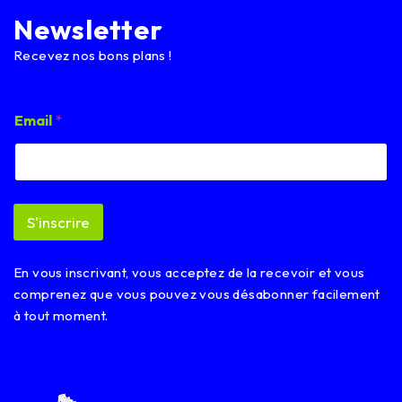
Newsletter
Recevez nos bons plans !
*
Email
*
E
m
a
i
l
E
S'inscrire
m
a
i
En vous inscrivant, vous acceptez de la recevoir et vous
l
comprenez que vous pouvez vous désabonner facilement
à tout moment.