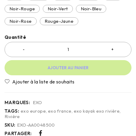
Noir-Rouge
Noir-Vert
Noir-Bleu
Noir-Rose
Rouge-Jaune
Quantité
AJOUTER AU PANIER
MARQUES:
EXO
TAGS:
exo europe
,
exo france
,
exo kayak exo rivière
,
Rivière
SKU:
EXO-AA0048500
PARTAGER: