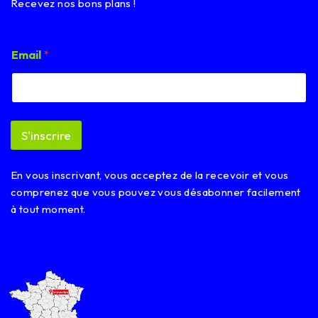
Recevez nos bons plans !
*
Email
*
E
m
a
i
l
E
S'inscrire
m
a
i
En vous inscrivant, vous acceptez de la recevoir et vous
l
comprenez que vous pouvez vous désabonner facilement
à tout moment.