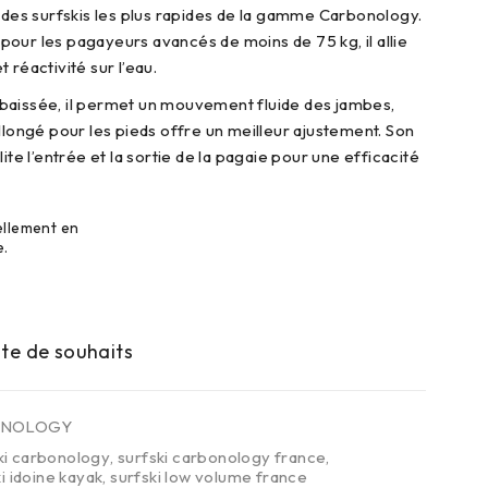
n des surfskis les plus rapides de la gamme Carbonology.
our les pagayeurs avancés de moins de 75 kg, il allie
 réactivité sur l’eau.
baissée, il permet un mouvement fluide des jambes,
llongé pour les pieds offre un meilleur ajustement. Son
lite l’entrée et la sortie de la pagaie pour une efficacité
ellement en
e.
ONOLOGY
ki carbonology
,
surfski carbonology france
,
i idoine kayak
,
surfski low volume france