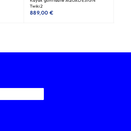
Kayak gonflable AQUADESIGN
Kaya
Twiki2
110
889,00
€