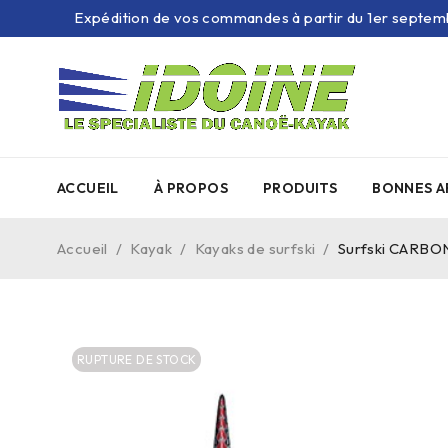
Expédition de vos commandes à partir du 1er septem
ACCUEIL
À PROPOS
PRODUITS
BONNES A
Accueil
/
Kayak
/
Kayaks de surfski
/
Surfski CARBO
RUPTURE DE STOCK