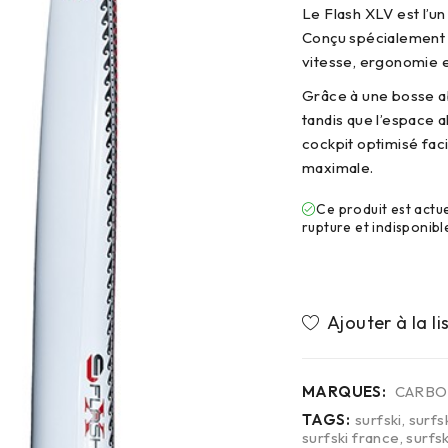
Le Flash XLV est l’u
Conçu spécialement p
vitesse, ergonomie et
Grâce à une bosse a
tandis que l’espace a
cockpit optimisé faci
maximale.
Ce produit est actu
rupture et indisponibl
MARQUES:
CARB
TAGS:
surfski
,
surfs
surfski france
,
surfsk