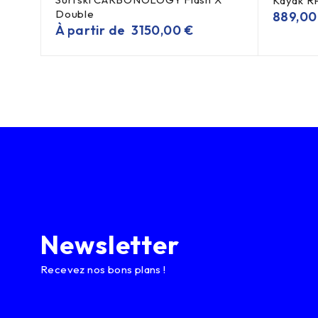
Kayak RP
Double
889,0
À partir de
3150,00
€
Newsletter
Recevez nos bons plans !