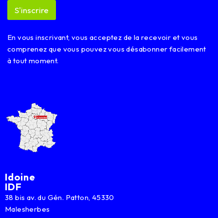
E
S'inscrire
m
a
i
En vous inscrivant, vous acceptez de la recevoir et vous
l
comprenez que vous pouvez vous désabonner facilement
à tout moment.
Idoine
IDF
38 bis av. du Gén. Patton, 45330
Malesherbes