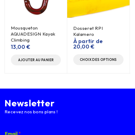
Mousqueton
Dosseret RPI
AQUADESIGN Kayak
Kalamero
Climbing
À partir de
20,00
€
13,00
€
CHOIX DES OPTIONS
AJOUTER AU PANIER
Newsletter
Recevez nos bons plans !
E
Email
*
m