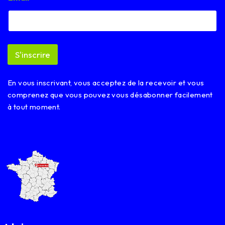
a
i
l
E
m
S'inscrire
a
i
l
En vous inscrivant, vous acceptez de la recevoir et vous
E
m
comprenez que vous pouvez vous désabonner facilement
a
à tout moment.
i
l