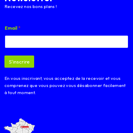
Recevez nos bons plans !
*
Email
*
E
m
a
i
l
E
S'inscrire
m
a
i
En vous inscrivant, vous acceptez de la recevoir et vous
l
comprenez que vous pouvez vous désabonner facilement
à tout moment.