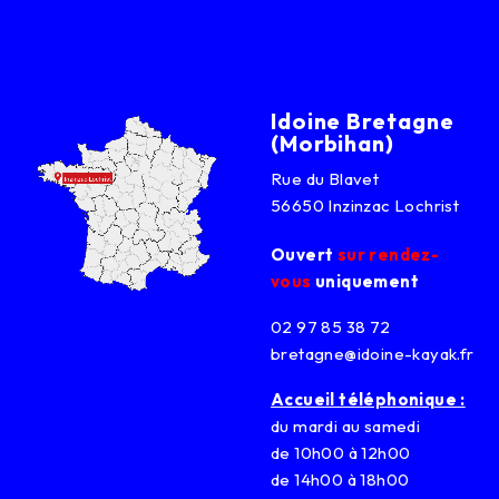
Idoine Bretagne
(Morbihan)
Rue du Blavet
56650 Inzinzac Lochrist
Ouvert
sur rendez-
vous
uniquement
02 97 85 38 72
bretagne@idoine-kayak.fr
Accueil téléphonique :
du mardi au samedi
de 10h00 à 12h00
de 14h00 à 18h00