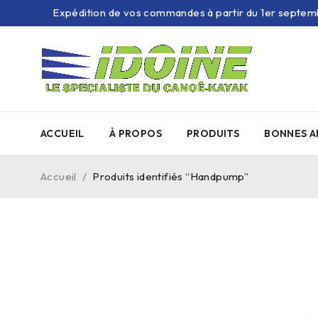
Expédition de vos commandes à partir du 1er septem
ACCUEIL
À PROPOS
PRODUITS
BONNES A
Accueil
/
Produits identifiés “Handpump”