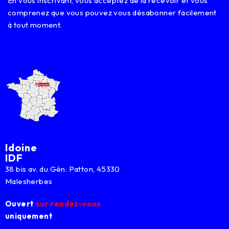
En vous inscrivant, vous acceptez de la recevoir et vous
E
m
comprenez que vous pouvez vous désabonner facilement
a
à tout moment.
i
l
Idoine
IDF
38 bis av. du Gén. Patton, 45330
Malesherbes
Ouvert
sur rendez-vous
uniquement