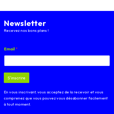
Newsletter
Recevez nos bons plans !
E
Email
*
m
a
i
l
E
m
S'inscrire
a
i
l
En vous inscrivant, vous acceptez de la recevoir et vous
E
m
comprenez que vous pouvez vous désabonner facilement
a
à tout moment.
i
l