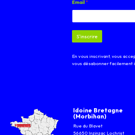
Email
*
m
a
i
l
E
m
S'inscrire
a
i
l
E
En vous inscrivant, vous acc
m
vous désabonner facilement 
a
i
l
Idoine Bretagne
(Morbihan)
Rue du Blavet
56650 Inzinzac Lochrist