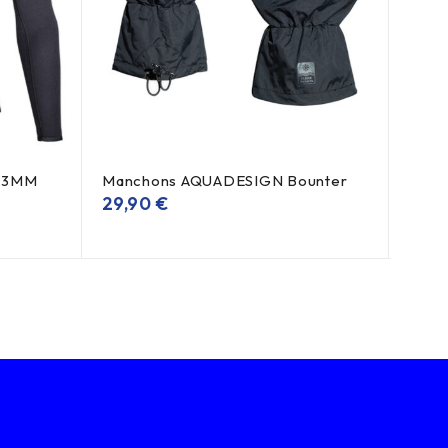
k 3MM
Manchons AQUADESIGN Bounter
Gile
29,90
€
À pa