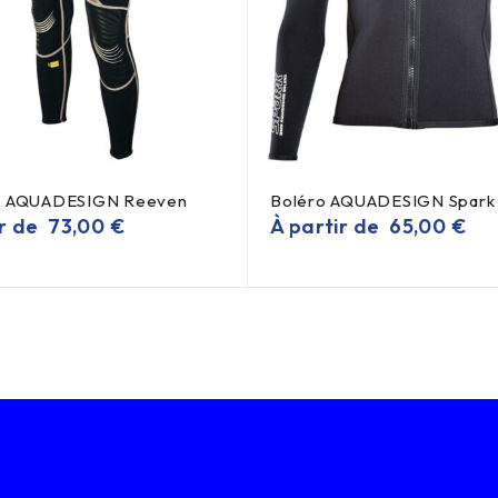
n AQUADESIGN Reeven
Boléro AQUADESIGN Spar
ir de
73,00
€
À partir de
65,00
€
E