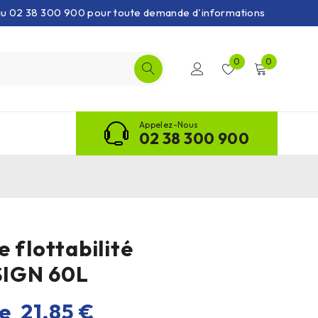
 au 02 38 300 900 pour toute demande d'informations
0
0
Appelez-Nous
02 38 300 900
 flottabilité
IGN 60L
de
21,85
€