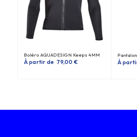
Boléro AQUADESIGN Keeps 4MM
d
Pantalo
À partir de
79,00
€
À part