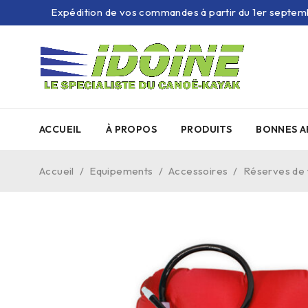
Expédition de vos commandes à partir du 1er septem
ACCUEIL
À PROPOS
PRODUITS
BONNES A
Accueil
/
Equipements
/
Accessoires
/
Réserves de f