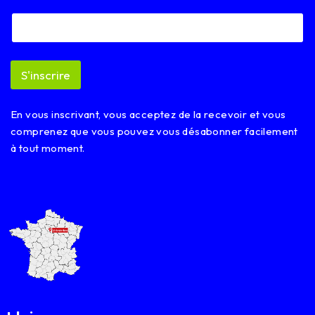
a
i
l
*
E
S'inscrire
m
a
i
En vous inscrivant, vous acceptez de la recevoir et vous
l
comprenez que vous pouvez vous désabonner facilement
à tout moment.