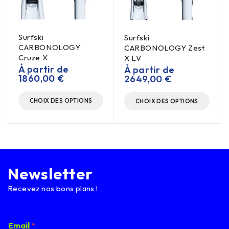
Surfski
Surfski
CARBONOLOGY
CARBONOLOGY Zest
Cruze X
X LV
À partir de
À partir de
1860,00
€
2649,00
€
CHOIX DES OPTIONS
CHOIX DES OPTIONS
Newsletter
Recevez nos bons plans !
E
Email
*
m