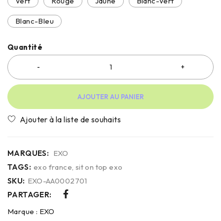
Vert
Rouge
Jaune
Blanc-Vert
Blanc-Bleu
Quantité
AJOUTER AU PANIER
MARQUES:
EXO
TAGS:
exo france
,
sit on top exo
SKU:
EXO-AA0002701
PARTAGER:
Marque :
EXO