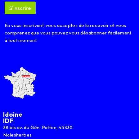
m
S'inscrire
a
i
l
En vous inscrivant, vous acceptez de la recevoir et vous
*
comprenez que vous pouvez vous désabonner facilement
à tout moment.
Idoine
IDF
38 bis av. du Gén. Patton, 45330
Malesherbes