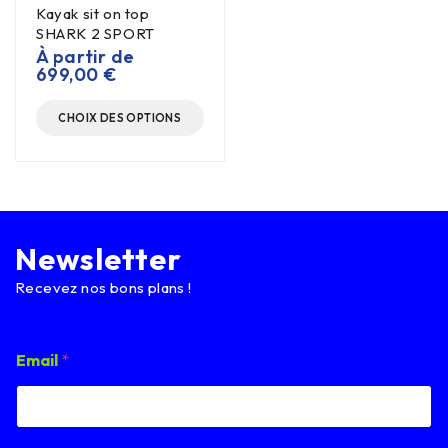
Kayak sit on top
SHARK 2 SPORT
À partir de
699,00
€
CHOIX DES OPTIONS
Newsletter
Recevez nos bons plans !
E
Email
*
m
a
i
l
E