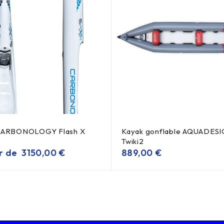
 CARBONOLOGY Flash X
Kayak gonflable AQUADES
Twiki2
ir de
3150,00
€
889,00
€