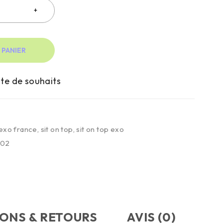
 PANIER
exo france
,
sit on top
,
sit on top exo
402
SONS & RETOURS
AVIS (0)