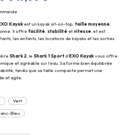
commande
EXO Kayak
est un kayak sit-on-top,
taille moyenne
,
nne. Il offre
facilité
,
stabilité
et
vitesse
, et est
tants, les enfants, les locations de kayaks et les sorties
lèbre
Shark 2
, le
Shark 1 Sport
d’
EXO Kayak
vous offre
ique et agréable sur l’eau. Sa forme bien équilibrée
abilité, tandis que sa taille compacte permet une
e et agile.
e
Vert
lanc-Bleu