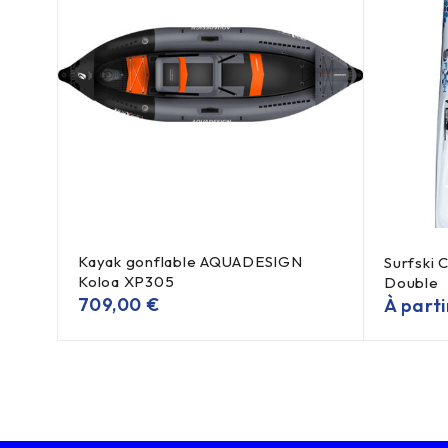
Kayak gonflable AQUADESIGN
Surfski
Koloa XP305
Double
709,00
€
À part