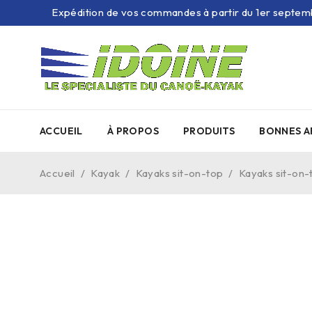
Expédition de vos commandes à partir du 1er septem
ACCUEIL
À PROPOS
PRODUITS
BONNES A
Accueil
/
Kayak
/
Kayaks sit-on-top
/
Kayaks sit-on-