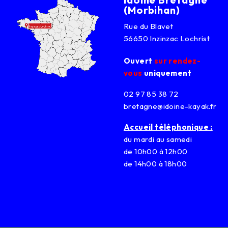
(Morbihan)
Rue du Blavet
56650 Inzinzac Lochrist
Ouvert
sur rendez-
vous
uniquement
02 97 85 38 72
bretagne@idoine-kayak.fr
Accueil téléphonique :
du mardi au samedi
de 10h00 à 12h00
de 14h00 à 18h00