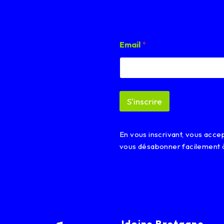
*
Email
*
E
m
a
i
l
*
S'inscrire
En vous inscrivant, vous acc
vous désabonner facilement 
Idoine Bretagne