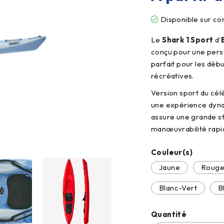
Disponible sur 
Le
Shark 1 Sport
d’
conçu pour une perso
parfait pour les débu
récréatives.
Version sport du cé
une expérience dynam
assure une grande st
manœuvrabilité rapid
Couleur(s)
Jaune
Roug
Blanc-Vert
B
Quantité