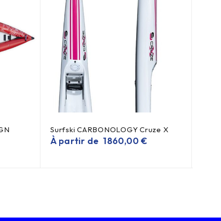
IGN
Surfski CARBONOLOGY Cruze X
Surf
À partir de
1860,00
€
202