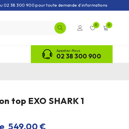
 au 02 38 300 900 pour toute demande d'informations
0
0
Appelez-Nous
02 38 300 900
 on top EXO SHARK 1
de
549,00
€