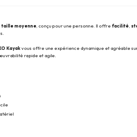
,
taille moyenne
, conçu pour une personne. Il offre
facilité
,
st
s.
XO Kayak
vous offre une expérience dynamique et agréable sur 
uvrabilité rapide et agile.
s
cile
atériel