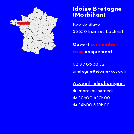
Idoine Bretagne
(Morbihan)
Rue du Blavet
56650 Inzinzac Lochrist
Ouvert
sur rendez-
vous
uniquement
02 97 85 38 72
bretagne@idoine-kayak.fr
Accueil téléphonique :
du mardi au samedi
de 10h00 à 12h00
de 14h00 à 18h00