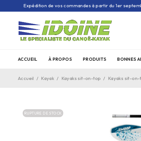
Expédition de vos commandes à partir du 1er septem
ACCUEIL
À PROPOS
PRODUITS
BONNES A
Accueil
/
Kayak
/
Kayaks sit-on-top
/
Kayaks sit-on-
RUPTURE DE STOCK