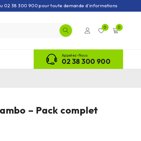
 au 02 38 300 900 pour toute demande d'informations
0
0
Appelez-Nous
02 38 300 900
lambo – Pack complet