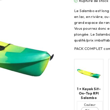
Rupture de stock
Le Salambo est long e
en lac, en rivière, o
grand espace de rang
Vous pourrez donc e
plongée. Le Salambo
qualité/prix imbattab
PACK COMPLET compre
1 ×
Kayak Sit-
On-Top RPI
Salambo
Couleur