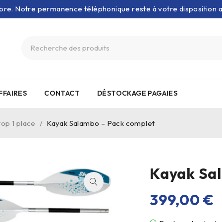
bre. Notre permanence téléphonique reste à votre disposition
FFAIRES
CONTACT
DÉSTOCKAGE PAGAIES
top 1 place
/
Kayak Salambo – Pack complet
Kayak Sa
399,00
€