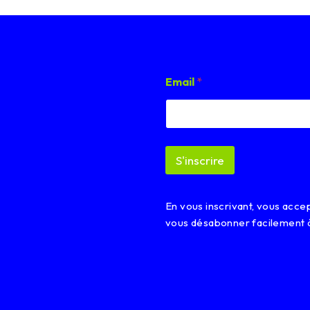
*
Email
*
E
m
a
i
l
*
S'inscrire
En vous inscrivant, vous acc
vous désabonner facilement 