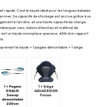
t rapide. C’est le kayak idéal pour les longues balades
u en mer. Sa capacité de stockage est accrue grâce à un
ement à l’arrière, et une haute capacité de charge.
mbarquer sacs, bidons étanches et matériel de
 est un kayak monoplace spacieux, dôté d’un rapport
le.
nant le kayak + 1 pagaie démontable + 1 siège.
1 ×
Pagaie
1 ×
Siège
EGALIS
AQUADESIGN
Swoop
Fusion
démontable
220cm