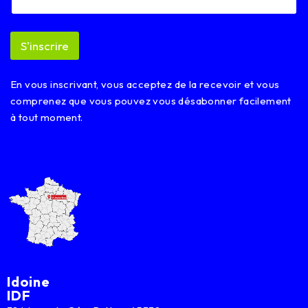
l
*
E
S'inscrire
m
a
i
En vous inscrivant, vous acceptez de la recevoir et vous
l
comprenez que vous pouvez vous désabonner facilement
à tout moment.
Idoine
IDF