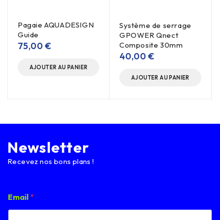
Pagaie AQUADESIGN
Système de serrage
Guide
GPOWER Qnect
75,00
€
Composite 30mm
40,00
€
AJOUTER AU PANIER
AJOUTER AU PANIER
Newsletter
Recevez nos bons plans !
E
Email
*
m
a
i