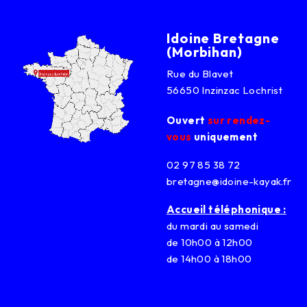
Idoine Bretagne
(Morbihan)
Rue du Blavet
56650 Inzinzac Lochrist
Ouvert
sur rendez-
vous
uniquement
02 97 85 38 72
bretagne@idoine-kayak.fr
Accueil téléphonique :
du mardi au samedi
de 10h00 à 12h00
de 14h00 à 18h00