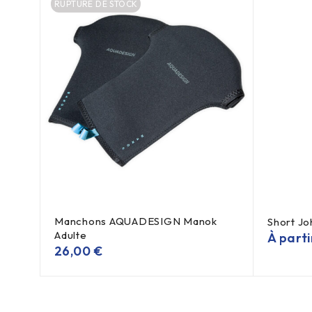
RUPTURE DE STOCK
Manchons AQUADESIGN Manok
N
Short J
Adulte
À part
26,00
€