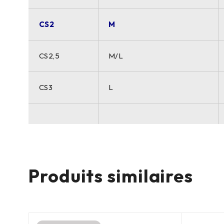
CS2
M
CS2,5
M/L
CS3
L
Produits similaires