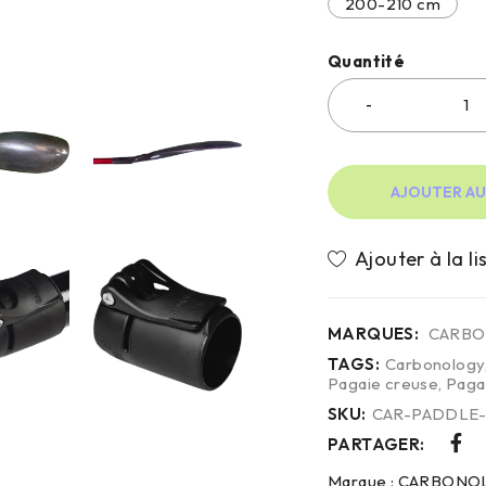
200-210 cm
Quantité
AJOUTER AU
MARQUES:
CARB
TAGS:
Carbonology
Pagaie creuse
,
Paga
SKU:
CAR-PADDLE-
PARTAGER:
Marque :
CARBONO