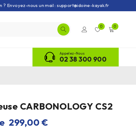
on ? Envoyez-nous un mail : support@idoine-kayak.fr
0
0
Appelez-Nous
02 38 300 900
reuse CARBONOLOGY CS2
de
299,00
€