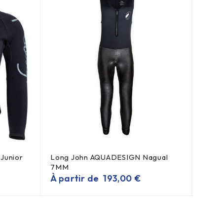
MEILL
Junior
Long John AQUADESIGN Nagual
Coup
7MM
Hipt
À partir de
193,00
€
À pa