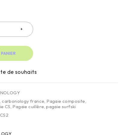
 PANIER
ONOLOGY
,
carbonology france
,
Pagaie composite
,
ie CS
,
Pagaie cuillère
,
pagaie surfski
CS2
LOGY