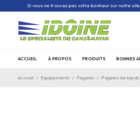
Si vous ne trouvez pas votre bonheur sur notre sit
ACCUEIL
À PROPOS
PRODUITS
BONNES A
Accueil
/
Equipements
/
Pagaies
/
Pagaies de kayak