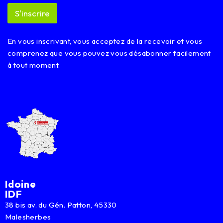
E
S'inscrire
m
a
i
En vous inscrivant, vous acceptez de la recevoir et vous
l
comprenez que vous pouvez vous désabonner facilement
à tout moment.
Idoine
IDF
38 bis av. du Gén. Patton, 45330
Malesherbes