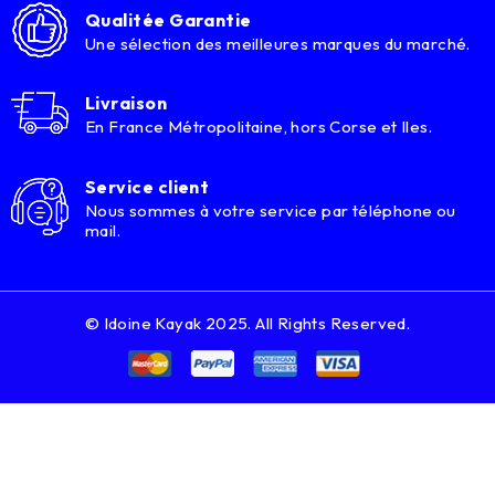
Qualitée Garantie
Une sélection des meilleures marques du marché.
Livraison
En France Métropolitaine, hors Corse et Iles.
Service client
Nous sommes à votre service par téléphone ou
mail.
© Idoine Kayak 2025. All Rights Reserved.
Notifications