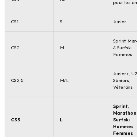
pour les e
CS1
S
Junior
Sprint, Ma
CS2
M
& Surfski
Femmes
Junior+, U2
CS2,5
M/L
Séniors,
Vétérans
Sprint,
Marathon
CS3
L
Surfski
Hommes
Femmes