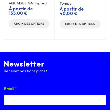
AQUADESIGN Hiptech
Tempa
À partir de
À partir de
155,00
€
40,00
€
CHOIX DES OPTIONS
CHOIX DES OPTIONS
Newsletter
Recevez nos bons plans !
E
Email
*
m
a
i
l
*