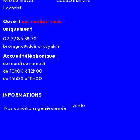
Rue du Blavet 56650 Inzinzac
Lochrist
Ouvert
sur rendez-vous
uniquement
02 97 85 38 72
bretagne@idoine-kayak.fr
Accueil téléphonique :
du mardi au samedi
de 10h00 à 12h00
de 14h00 à 18h00
INFORMATIONS
vente
Nos conditions générales de