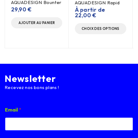
AQUADESIGN Bounter
AQUADESIGN Rapid
29,90
€
À partir de
22,00
€
AJOUTER AU PANIER
CHOIX DES OPTIONS
Newsletter
Recevez nos bons plans !
E
Email
*
m
a
i
l
*