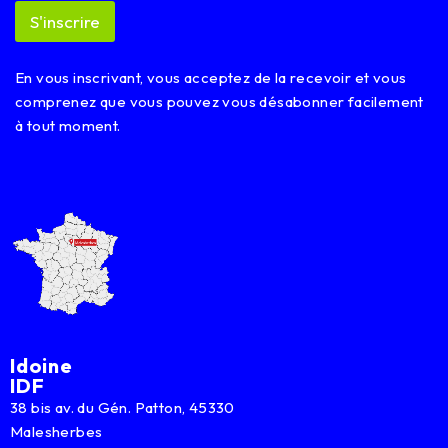
E
S'inscrire
m
a
i
En vous inscrivant, vous acceptez de la recevoir et vous
l
comprenez que vous pouvez vous désabonner facilement
à tout moment.
Idoine
IDF
38 bis av. du Gén. Patton, 45330
Malesherbes