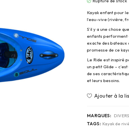
Rupture de stock
Kayak enfant pour l
l’eau-vive (rivière, fr
S’il y a une chose qu
enfants performent 
exacte des bateaux ad
promesse de ce kaya
Le Ride est inspiré p
un petit Glide – c’e
de ses caractéristiq
et leurs besoins.
MARQUES:
DIVER
TAGS:
Kayak de rivi