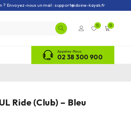
on ? Envoyez-nous un mail : support@idoine-kayak.fr
0
0
Appelez-Nous
02 38 300 900
L Ride (Club) – Bleu