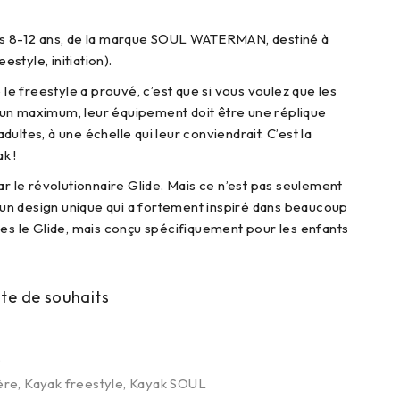
es 8-12 ans, de la marque SOUL WATERMAN, destiné à
eestyle, initiation).
e le freestyle a prouvé, c’est que si vous voulez que les
un maximum, leur équipement doit être une réplique
ultes, à une échelle qui leur conviendrait. C’est la
k !
ar le révolutionnaire Glide. Mais ce n’est pas seulement
st un design unique qui a fortement inspiré dans beaucoup
ues le Glide, mais conçu spécifiquement pour les enfants
S
ère
,
Kayak freestyle
,
Kayak SOUL