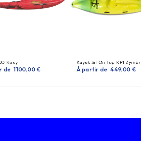
XO Rexy
Kayak Sit On Top RPI Zymb
ir de
1100,00
€
À partir de
449,00
€