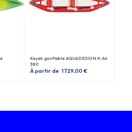
ra
Kayak gonflable AQUADESIGN K-Air
Kaya
380
300
À partir de
1729,00
€
À pa