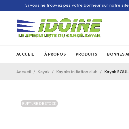
Si vous ne trouvez pas votre bonheur sur notre sit
ACCUEIL
À PROPOS
PRODUITS
BONNES A
Accueil
/
Kayak
/
Kayaks initiation club
/
Kayak SOUL 
RUPTURE DE STOCK