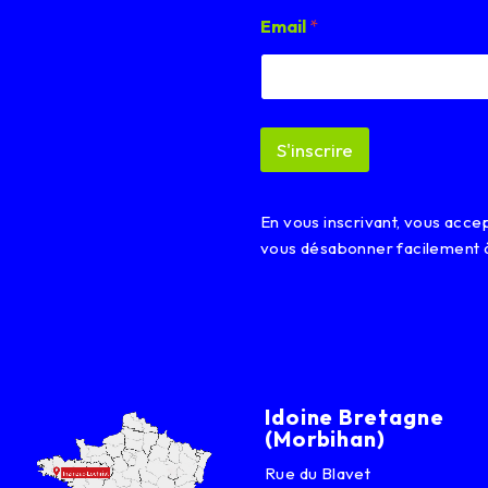
E
Email
*
m
a
i
l
*
*
S'inscrire
En vous inscrivant, vous acc
vous désabonner facilement 
Idoine Bretagne
(Morbihan)
Rue du Blavet