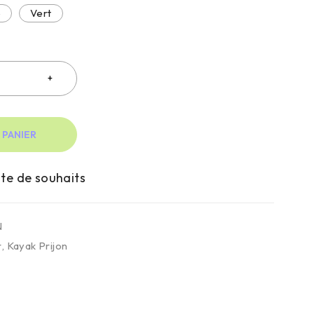
e
Vert
 PANIER
N
r
,
Kayak Prijon