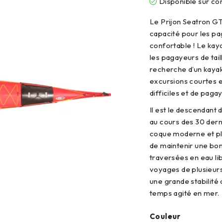
Disponible sur 
Le Prijon Seatron GT
capacité pour les pa
confortable ! Le kay
les pagayeurs de tail
recherche d’un kayak
excursions courtes e
difficiles et de paga
Il est le descendant
au cours des 30 der
coque moderne et pl
de maintenir une bon
traversées en eau lib
voyages de plusieur
une grande stabilité
temps agité en mer.
Couleur