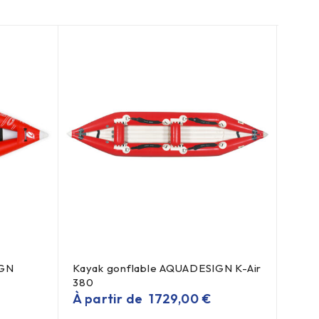
IGN
Kayak gonflable AQUADESIGN K-Air
Kaya
380
Twiki
À partir de
1729,00
€
889