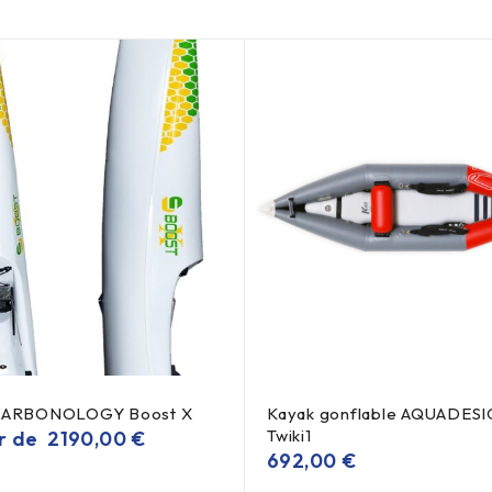
 CARBONOLOGY Boost X
Kayak gonflable AQUADES
Twiki1
ir de
2190,00
€
692,00
€