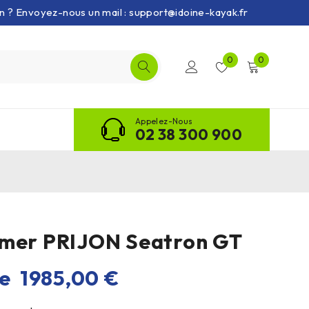
on ? Envoyez-nous un mail : support@idoine-kayak.fr
0
0
Appelez-Nous
02 38 300 900
 mer PRIJON Seatron GT
de
1985,00
€