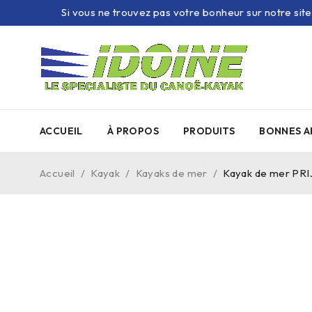
Si vous ne trouvez pas votre bonheur sur notre sit
ACCUEIL
À PROPOS
PRODUITS
BONNES A
Accueil
/
Kayak
/
Kayaks de mer
/
Kayak de mer PR