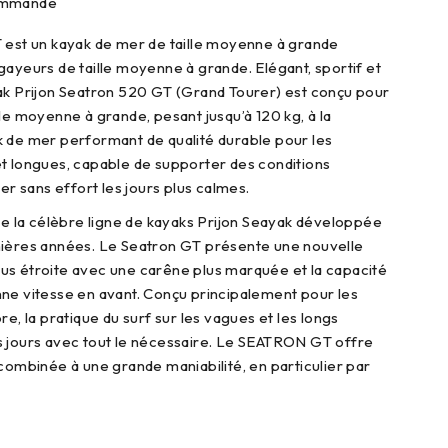
commande
 est un kayak de mer de taille moyenne à grande
gayeurs de taille moyenne à grande. Elégant, sportif et
ak Prijon Seatron 520 GT (Grand Tourer) est conçu pour
le moyenne à grande, pesant jusqu’à 120 kg, à la
 de mer performant de qualité durable pour les
t longues, capable de supporter des conditions
yer sans effort les jours plus calmes.
 de la célèbre ligne de kayaks Prijon Seayak développée
nières années. Le Seatron GT présente une nouvelle
us étroite avec une carêne plus marquée et la capacité
ne vitesse en avant. Conçu principalement pour les
re, la pratique du surf sur les vagues et les longs
s jours avec tout le nécessaire. Le SEATRON GT offre
 combinée à une grande maniabilité, en particulier par