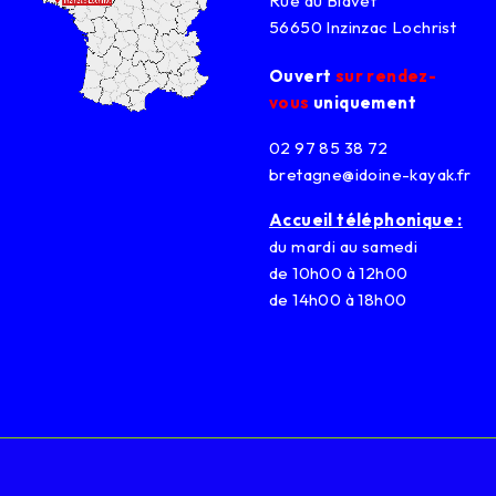
Rue du Blavet
56650 Inzinzac Lochrist
Ouvert
sur rendez-
vous
uniquement
02 97 85 38 72
bretagne@idoine-kayak.fr
Accueil téléphonique :
du mardi au samedi
de 10h00 à 12h00
de 14h00 à 18h00