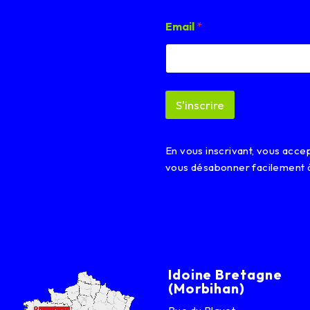
E
Email
*
m
a
i
l
*
*
S'inscrire
En vous inscrivant, vous acc
vous désabonner facilement 
Idoine Bretagne
(Morbihan)