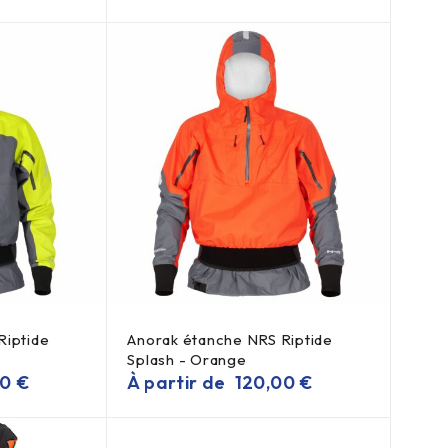
Riptide
Anorak étanche NRS Riptide
Splash - Orange
00
€
À partir de
120,00
€