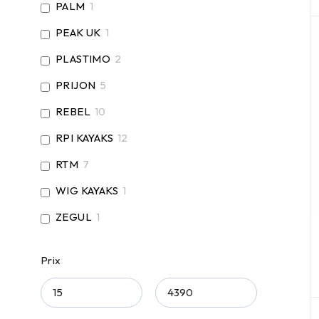
PALM
1
PEAK UK
1
PLASTIMO
2
PRIJON
5
REBEL
10
RPI KAYAKS
12
RTM
7
WIG KAYAKS
1
ZEGUL
1
Prix