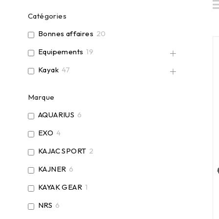
Catégories
Bonnes affaires
20
Equipements
19
Kayak
47
Marque
AQUARIUS
6
EXO
4
KAJAC SPORT
2
KAJNER
6
KAYAK GEAR
1
NRS
6