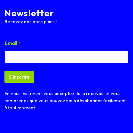
Newsletter
Recevez nos bons plans !
E
Email
*
m
a
i
l
E
m
S'inscrire
a
i
l
En vous inscrivant, vous acceptez de la recevoir et vous
E
m
comprenez que vous pouvez vous désabonner facilement
a
à tout moment.
i
l