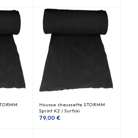
 STORMM
Housse chaussette STORMM
Sprint K2 / Surfski
79,00
€