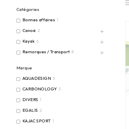
Catégories
Bonnes affaires
1
Canoë
2
Kayak
6
Remorques / Transport
8
Marque
AQUADESIGN
3
CARBONOLOGY
3
DIVERS
1
EGALIS
2
KAJAC SPORT
1