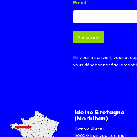
Email
*
m
a
i
l
E
m
S'inscrire
a
i
l
E
En vous inscrivant, vous acc
m
vous désabonner facilement 
a
i
l
Idoine Bretagne
(Morbihan)
Rue du Blavet
56650 Inzinzac Lochrist