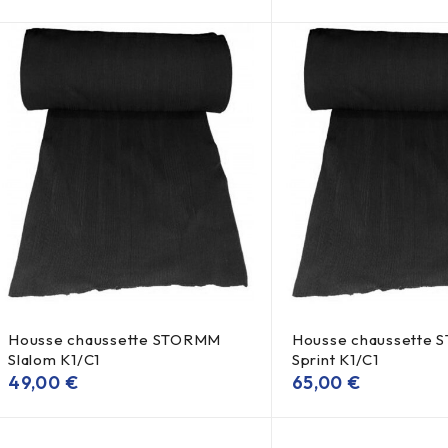
Housse chaussette STORMM
Housse chaussette
Slalom K1/C1
Sprint K1/C1
49,00
€
65,00
€