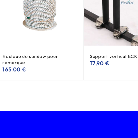
Rouleau de sandow pour
Support vertical EC
remorque
17,90
€
165,00
€
E