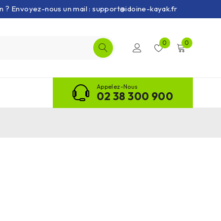
on ? Envoyez-nous un mail : support@idoine-kayak.fr
0
0
Appelez-Nous
02 38 300 900