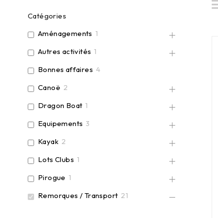
Catégories
Aménagements
1
Autres activités
1
Bonnes affaires
4
Canoë
2
Dragon Boat
1
Equipements
3
Kayak
2
Lots Clubs
1
Pirogue
1
Remorques / Transport
21