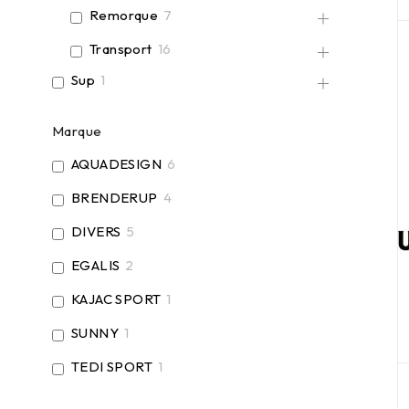
Remorque
7
Transport
16
Sup
1
Marque
AQUADESIGN
6
BRENDERUP
4
DIVERS
5
EGALIS
2
KAJAC SPORT
1
SUNNY
1
TEDI SPORT
1