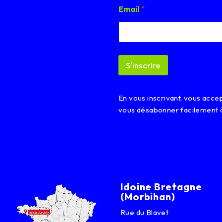
E
Email
*
m
a
i
l
*
E
S'inscrire
m
a
i
l
En vous inscrivant, vous acc
vous désabonner facilement 
Idoine Bretagne
(Morbihan)
Rue du Blavet