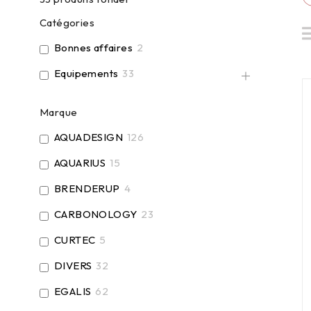
Catégories
Bonnes affaires
2
Equipements
33
Marque
AQUADESIGN
126
AQUARIUS
15
BRENDERUP
4
CARBONOLOGY
23
CURTEC
5
DIVERS
32
EGALIS
62