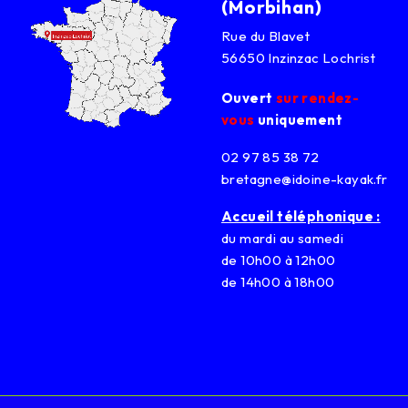
(Morbihan)
Rue du Blavet
56650 Inzinzac Lochrist
Ouvert
sur rendez-
vous
uniquement
02 97 85 38 72
bretagne@idoine-kayak.fr
Accueil téléphonique :
du mardi au samedi
de 10h00 à 12h00
de 14h00 à 18h00