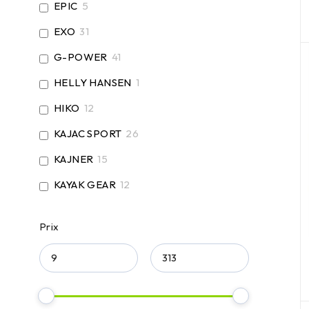
EPIC
5
EXO
31
G-POWER
41
HELLY HANSEN
1
HIKO
12
KAJAC SPORT
26
KAJNER
15
KAYAK GEAR
12
LETTMANN
1
Prix
NEUMANN
3
NRS
12
PALM
6