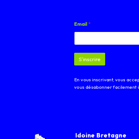
E
Email
*
m
a
i
l
E
m
S'inscrire
a
i
l
*
En vous inscrivant, vous acc
vous désabonner facilement 
Idoine Bretagne