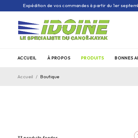
Expédition de vos commandes à partir du 1er septem
ACCUEIL
À PROPOS
PRODUITS
BONNES A
Accueil
/
Boutique
33
produits fonder