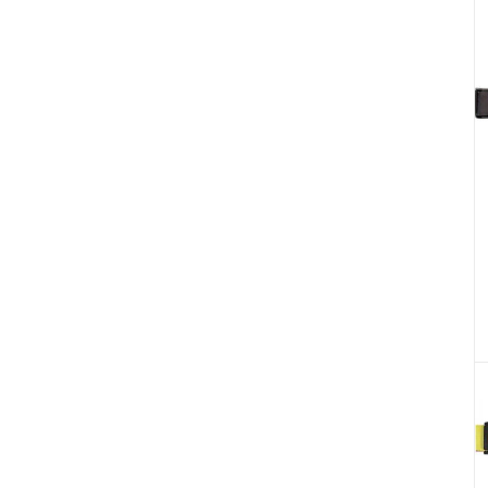
TEDI SPORT
3
VAIKOBI
1
VAJDA
10
VENTURE CANOES
1
WIG KAYAKS
1
YALOUZ SPORT
1
ZEGUL
1