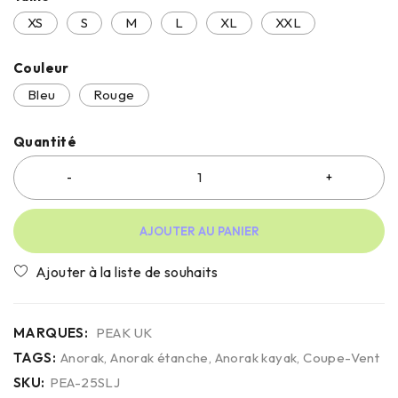
XS
S
M
L
XL
XXL
Couleur
Bleu
Rouge
Quantité
AJOUTER AU PANIER
MARQUES:
PEAK UK
TAGS:
Anorak
,
Anorak étanche
,
Anorak kayak
,
Coupe-Vent
SKU:
PEA-25SLJ