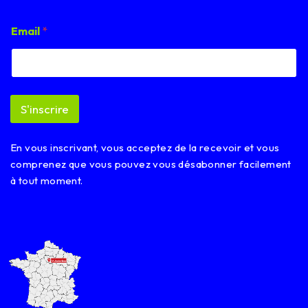
E
Email
*
m
a
i
l
E
m
S'inscrire
a
i
l
En vous inscrivant, vous acceptez de la recevoir et vous
E
m
comprenez que vous pouvez vous désabonner facilement
a
à tout moment.
i
l