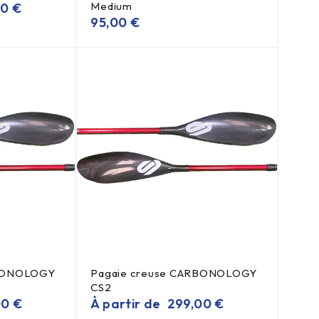
Medium
00
€
95,00
€
RBONOLOGY
Pagaie creuse CARBONOLOGY
CS2
00
€
À partir de
299,00
€