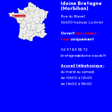
Idoine Bretagne
(Morbihan)
Rue du Blavet
56650 Inzinzac Lochrist
Ouvert
sur rendez-
vous
uniquement
02 97 85 38 72
bretagne@idoine-kayak.fr
Accueil téléphonique :
du mardi au samedi
de 10h00 à 12h00
de 14h00 à 18h00