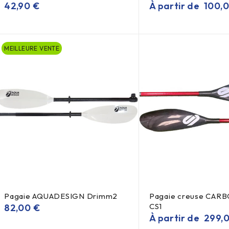
42,90
€
À partir de
100,
MEILLEURE VENTE
Pagaie AQUADESIGN Drimm2
Pagaie creuse CA
CS1
82,00
€
À partir de
299,