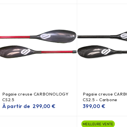
Pagaie creuse CARBONOLOGY
Pagaie creuse CA
CS2.5
CS2.5 - Carbone
À partir de
299,00
€
399,00
€
MEILLEURE VENTE