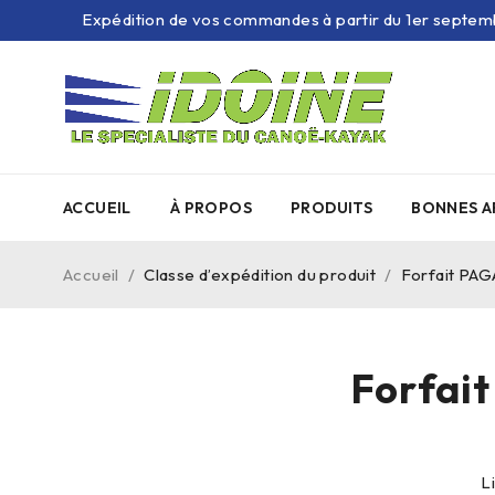
Expédition de vos commandes à partir du 1er septem
ACCUEIL
À PROPOS
PRODUITS
BONNES A
Accueil
/
Classe d’expédition du produit
/
Forfait PA
Forfai
L