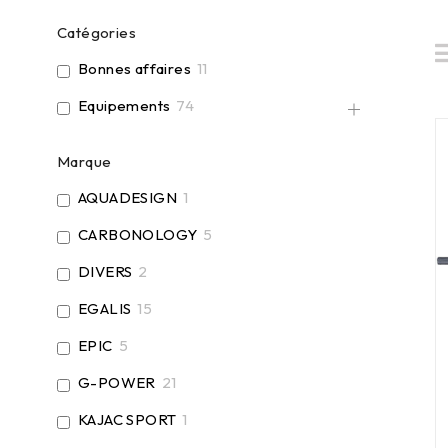
Catégories
Bonnes affaires
11
Equipements
74
Marque
AQUADESIGN
1
CARBONOLOGY
5
DIVERS
2
EGALIS
15
EPIC
5
G-POWER
21
KAJAC SPORT
1