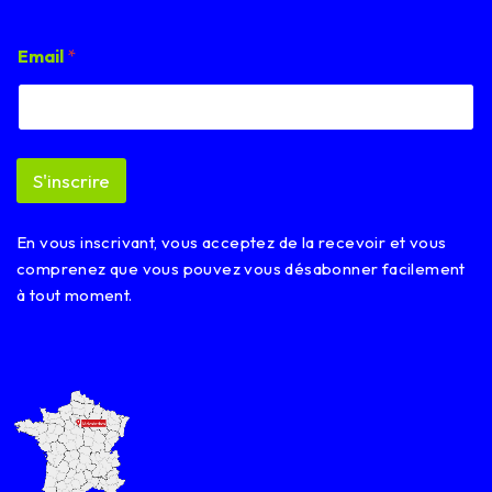
*
Email
*
E
m
a
i
l
E
S'inscrire
m
a
i
En vous inscrivant, vous acceptez de la recevoir et vous
l
comprenez que vous pouvez vous désabonner facilement
à tout moment.