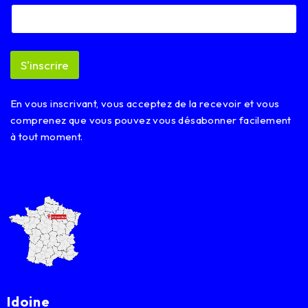
m
a
i
l
E
S'inscrire
m
a
i
En vous inscrivant, vous acceptez de la recevoir et vous
l
comprenez que vous pouvez vous désabonner facilement
à tout moment.
Idoine