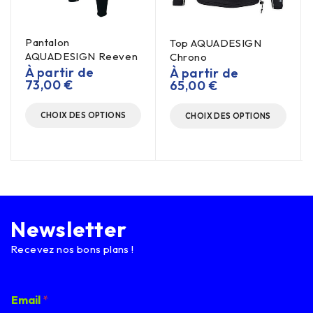
Pantalon
Top AQUADESIGN
AQUADESIGN Reeven
Chrono
À partir de
À partir de
73,00
€
65,00
€
CHOIX DES OPTIONS
CHOIX DES OPTIONS
Newsletter
Recevez nos bons plans !
*
Email
*
E