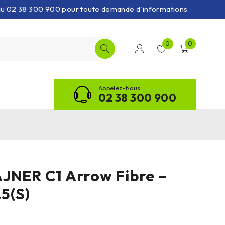
 au 02 38 300 900 pour toute demande d'informations
0
0
Appelez-Nous
02 38 300 900
JNER C1 Arrow Fibre –
.5(S)