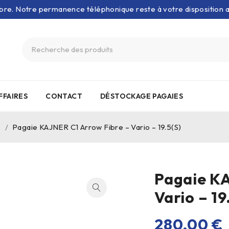
bre. Notre permanence téléphonique reste à votre disposition
FFAIRES
CONTACT
DÉSTOCKAGE PAGAIES
ë
/
Pagaie KAJNER C1 Arrow Fibre – Vario – 19.5(S)
Pagaie KA
Vario – 19
280,00
€