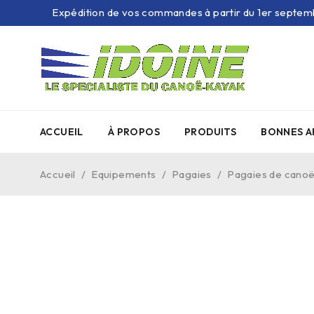
Expédition de vos commandes à partir du 1er septem
ACCUEIL
À PROPOS
PRODUITS
BONNES A
Accueil
/
Equipements
/
Pagaies
/
Pagaies de cano