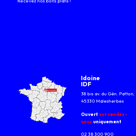
Recevez nos bons plans !
Idoine
IDF
38 bis av. du Gén. Patton,
45330 Malesherbes
Ouvert
sur rendez-
vous
uniquement
02 38 300 900