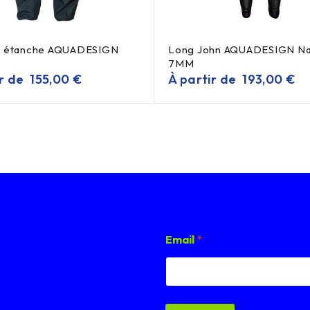
n étanche AQUADESIGN
Long John AQUADESIGN Na
7MM
ir de
155,00
€
À partir de
193,00
€
*
Email
*
*
E
m
a
i
l