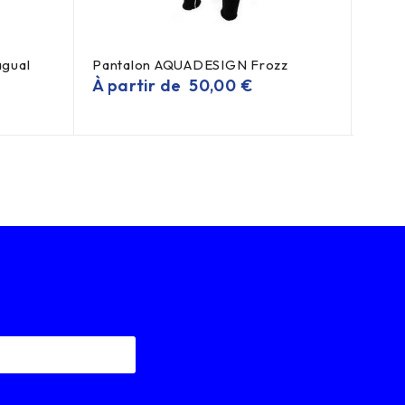
gual
Pantalon AQUADESIGN Frozz
Gile
À partir de
50,00
€
À pa