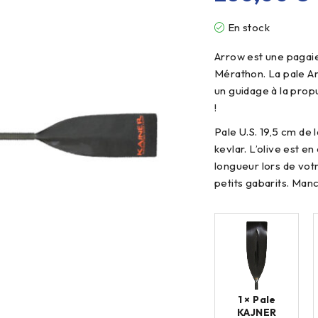
En stock
Arrow est une pagaie
Mérathon. La pale Am
un guidage à la prop
!
Pale U.S. 19,5 cm d
kevlar. L’olive est e
longueur lors de votr
petits gabarits. Man
1 × Pale
KAJNER