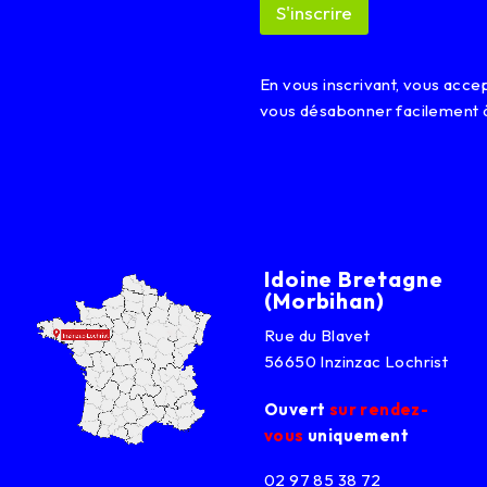
S'inscrire
En vous inscrivant, vous acc
vous désabonner facilement 
Idoine Bretagne
(Morbihan)
Rue du Blavet
56650 Inzinzac Lochrist
Ouvert
sur rendez-
vous
uniquement
02 97 85 38 72