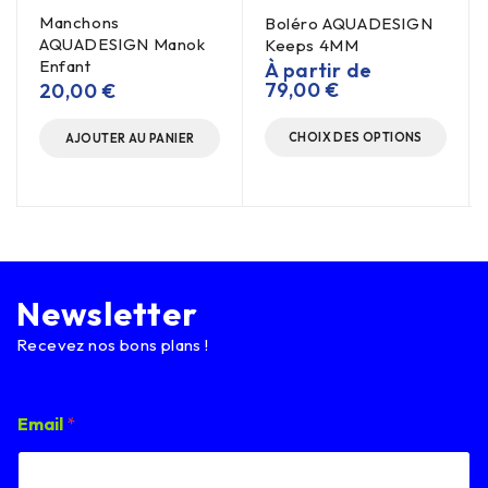
Manchons
Boléro AQUADESIGN
AQUADESIGN Manok
Keeps 4MM
Enfant
À partir de
79,00
€
20,00
€
CHOIX DES OPTIONS
AJOUTER AU PANIER
Newsletter
Recevez nos bons plans !
*
Email
*
E
m
a