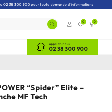
 au 02 38 300 900 pour toute demande d'informations
0
0
Appelez-Nous
02 38 300 900
OWER “Spider” Elite –
nche MF Tech