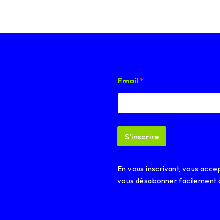
E
Email
*
m
a
i
l
E
m
S'inscrire
a
i
l
*
En vous inscrivant, vous acc
vous désabonner facilement 