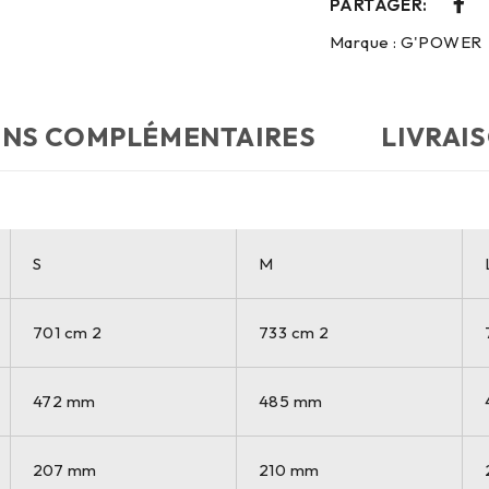
PARTAGER:
Marque :
G'POWER
ONS COMPLÉMENTAIRES
LIVRAI
S
M
701 cm 2
733 cm 2
472 mm
485 mm
207 mm
210 mm