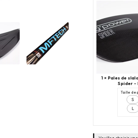
1 ×
Pales de sl
Spider - 
Taille de 
S
L
Veuillez choisir un