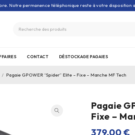
bre. Notre permanence téléphonique reste à votre disposition
FFAIRES
CONTACT
DÉSTOCKAGE PAGAIES
/
Pagaie GPOWER “Spider” Elite – Fixe – Manche MF Tech
Pagaie GP
Fixe – Ma
379,00
€