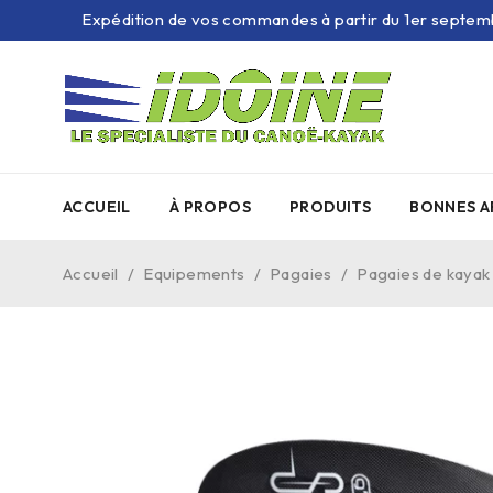
Expédition de vos commandes à partir du 1er septem
ACCUEIL
À PROPOS
PRODUITS
BONNES A
Accueil
/
Equipements
/
Pagaies
/
Pagaies de kayak