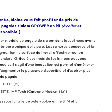
nnée, Idoine vous fait profiter de prix de
s pagaies slalom GPOWER en kit
(à coller et
isponible.]
nier modèle de pagaie de slalom dans lequel nous avons
ntérieure unique de la pale. Les rainures concaves et la
gmentent la surface de travail effective tout en
 standard. Grâce à des mois de tests, nous pouvons
ce qu’il s’agit d’une innovation qui permet d’améliorer
, d’augmenter la puissance disponible et d’aspirer plus
de pagaie.
ELITE” (x1)
E : MF Tech (Carbone Medium) (x1)
essous la taille de pale voulue entre S, M et L.