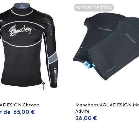
RUPTURE DE STOCK
ADESIGN Chrono
Manchons AQUADESIGN M
Adulte
ir de
65,00
€
26,00
€