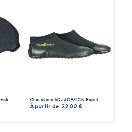
anok
Chaussons AQUADESIGN Rapid
Gile
À partir de
22,00
€
À pa