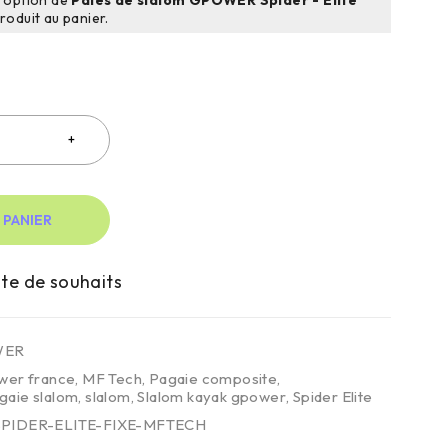
produit au panier.
 PANIER
WER
wer france
,
MF Tech
,
Pagaie composite
,
gaie slalom
,
slalom
,
Slalom kayak gpower
,
Spider Elite
PIDER-ELITE-FIXE-MFTECH