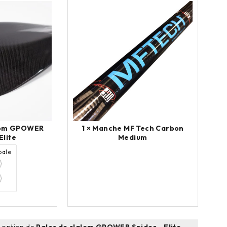
alom GPOWER
1 ×
Manche MF Tech Carbon
Elite
Medium
pale
e option de
Pales de slalom GPOWER Spider - Elite