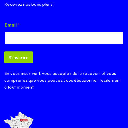
Recevez nos bons plans !
E
Email
*
m
a
i
l
E
m
S'inscrire
a
i
l
En vous inscrivant, vous acceptez de la recevoir et vous
E
m
comprenez que vous pouvez vous désabonner facilement
a
à tout moment.
i
l