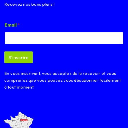
Recevez nos bons plans !
E
Email
*
m
a
i
l
E
m
S'inscrire
a
i
l
En vous inscrivant, vous acceptez de la recevoir et vous
E
m
comprenez que vous pouvez vous désabonner facilement
a
à tout moment.
i
l