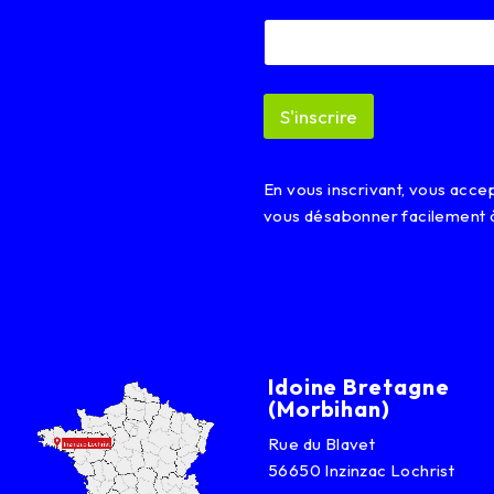
a
i
l
*
*
S'inscrire
En vous inscrivant, vous acc
vous désabonner facilement 
Idoine Bretagne
(Morbihan)
Rue du Blavet
56650 Inzinzac Lochrist