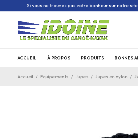
Si vous ne trouvez pas votre bonheur sur notre sit
ACCUEIL
À PROPOS
PRODUITS
BONNES A
Accueil
/
Equipements
/
Jupes
/
Jupes en nylon
/
J