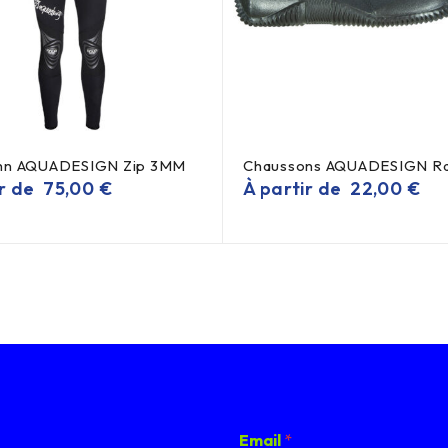
hn AQUADESIGN Zip 3MM
Chaussons AQUADESIGN Ra
ir de
75,00
€
À partir de
22,00
€
E
Email
*
m