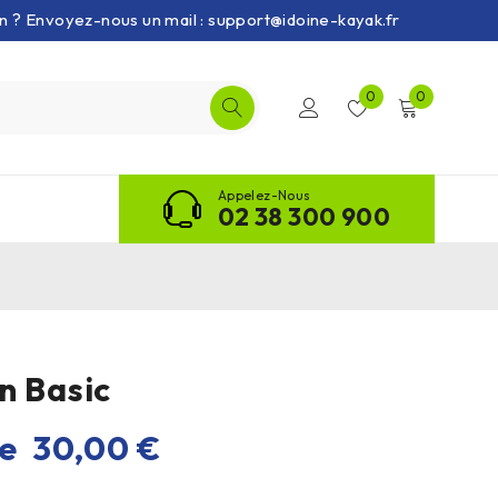
on ? Envoyez-nous un mail : support@idoine-kayak.fr
0
0
Appelez-Nous
02 38 300 900
n Basic
de
30,00
€