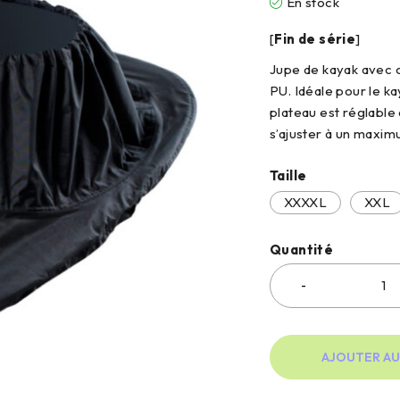
En stock
[
Fin de série
]
Jupe de kayak avec c
PU. Idéale pour le k
plateau est réglable 
s’ajuster à un maxim
Taille
XXXXL
XXL
Quantité
AJOUTER AU