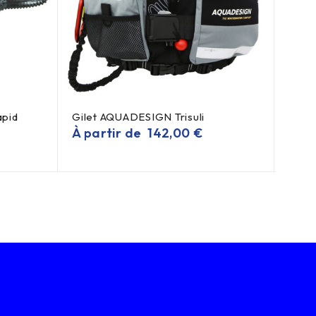
pid
Gilet AQUADESIGN Trisuli
Bolé
3MM
À partir de
142,00
€
À pa