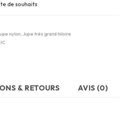
S
upe nylon
,
Jupe très grand hiloire
IC
SONS & RETOURS
AVIS (0)