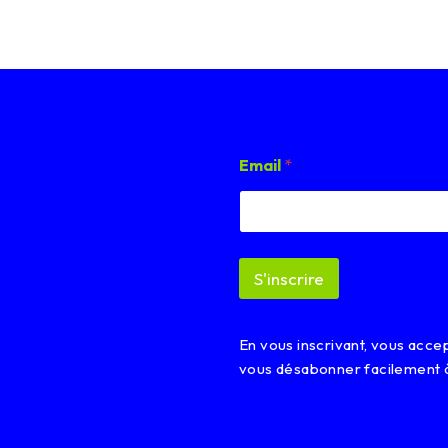
E
Email
*
m
a
i
l
E
m
S'inscrire
a
i
l
*
En vous inscrivant, vous acc
vous désabonner facilement 