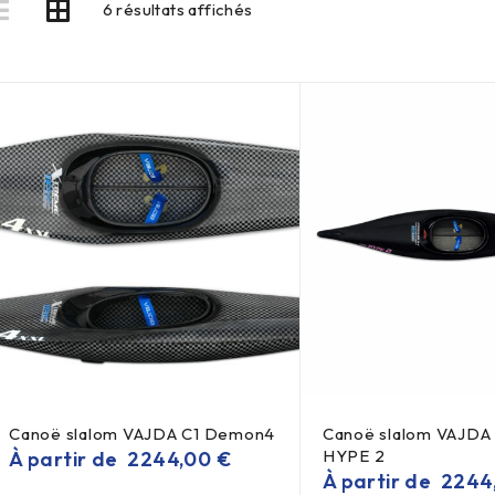
6 résultats affichés
Canoë slalom VAJDA C1 Demon4
Canoë slalom VAJDA
HYPE 2
À partir de
2244,00
€
À partir de
2244