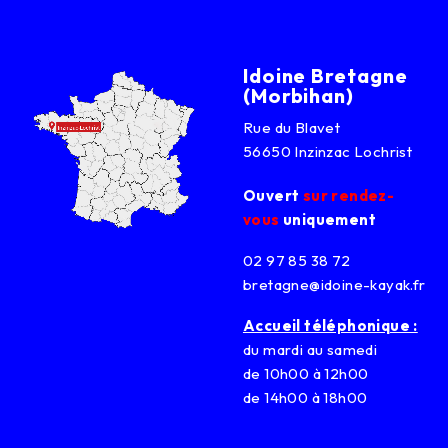
Idoine Bretagne
(Morbihan)
Rue du Blavet
56650 Inzinzac Lochrist
Ouvert
sur rendez-
vous
uniquement
02 97 85 38 72
bretagne@idoine-kayak.fr
Accueil téléphonique :
du mardi au samedi
de 10h00 à 12h00
de 14h00 à 18h00