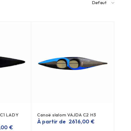
Defaut
 C1 LADY
Canoë slalom VAJDA C2 H3
À partir de
2616,00
€
,00
€