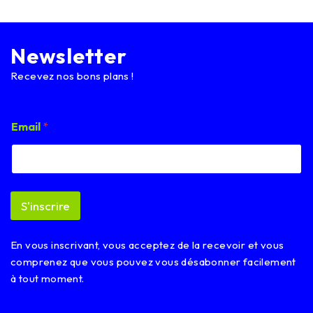
Newsletter
Recevez nos bons plans !
E
Email
*
m
a
i
l
E
m
S'inscrire
a
i
l
En vous inscrivant, vous acceptez de la recevoir et vous
E
m
comprenez que vous pouvez vous désabonner facilement
a
à tout moment.
i
l