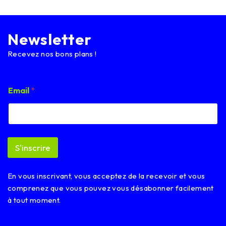
Newsletter
Recevez nos bons plans !
E
Email
*
m
a
i
l
*
E
S'inscrire
m
a
i
En vous inscrivant, vous acceptez de la recevoir et vous
l
comprenez que vous pouvez vous désabonner facilement
à tout moment.