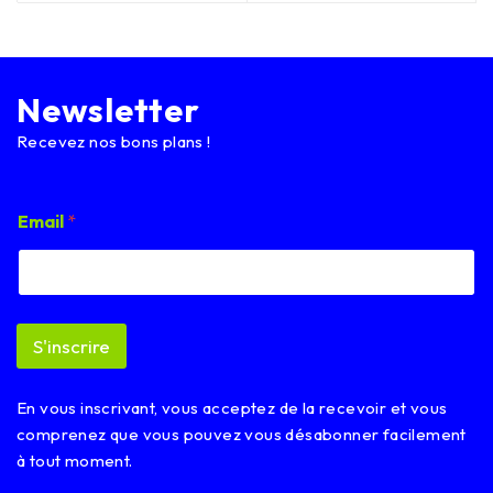
Newsletter
Recevez nos bons plans !
*
Email
*
E
m
a
i
l
E
S'inscrire
m
a
i
En vous inscrivant, vous acceptez de la recevoir et vous
l
comprenez que vous pouvez vous désabonner facilement
à tout moment.