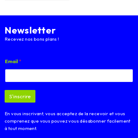
Newsletter
Recevez nos bons plans !
E
Email
*
m
a
i
l
*
*
S'inscrire
En vous inscrivant, vous acceptez de la recevoir et vous
comprenez que vous pouvez vous désabonner facilement
à tout moment.