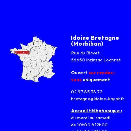
Idoine Bretagne
(Morbihan)
Rue du Blavet
56650 Inzinzac Lochrist
Ouvert
sur rendez-
vous
uniquement
02 97 85 38 72
bretagne@idoine-kayak.fr
Accueil téléphonique :
du mardi au samedi
de 10h00 à 12h00