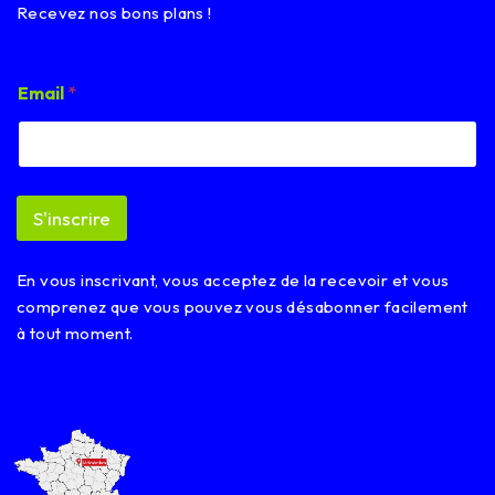
Recevez nos bons plans !
E
Email
*
m
a
i
l
E
m
S'inscrire
a
i
l
En vous inscrivant, vous acceptez de la recevoir et vous
E
m
comprenez que vous pouvez vous désabonner facilement
a
à tout moment.
i
l