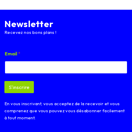
Newsletter
Recevez nos bons plans !
E
Email
*
m
a
i
l
E
m
S'inscrire
a
i
l
En vous inscrivant, vous acceptez de la recevoir et vous
*
comprenez que vous pouvez vous désabonner facilement
à tout moment.