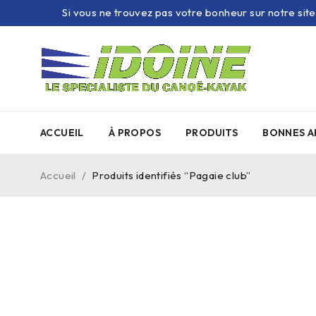
Si vous ne trouvez pas votre bonheur sur notre sit
ACCUEIL
À PROPOS
PRODUITS
BONNES A
Accueil
/
Produits identifiés “Pagaie club”