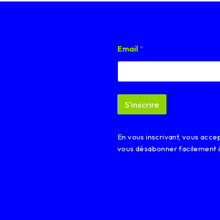
E
Email
*
m
a
i
l
*
E
S'inscrire
m
a
i
l
En vous inscrivant, vous acc
vous désabonner facilement 