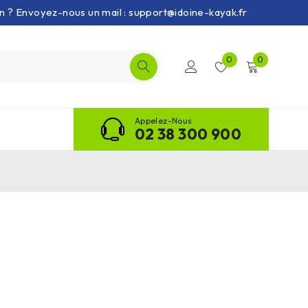
on ? Envoyez-nous un mail : support@idoine-kayak.fr
0
0
Appelez-Nous
02 38 300 900