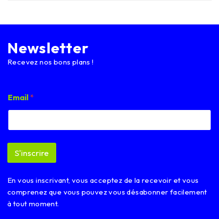
Newsletter
Recevez nos bons plans !
*
Email
*
E
m
a
i
l
E
S'inscrire
m
a
i
En vous inscrivant, vous acceptez de la recevoir et vous
l
comprenez que vous pouvez vous désabonner facilement
à tout moment.