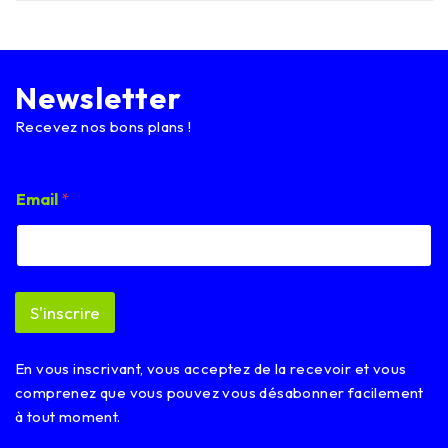
Newsletter
Recevez nos bons plans !
*
Email
*
E
m
a
i
l
E
S'inscrire
m
a
i
En vous inscrivant, vous acceptez de la recevoir et vous
l
comprenez que vous pouvez vous désabonner facilement
à tout moment.