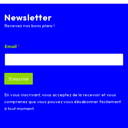
Newsletter
Recevez nos bons plans !
*
Email
*
E
m
a
i
l
E
S'inscrire
m
a
i
En vous inscrivant, vous acceptez de la recevoir et vous
l
comprenez que vous pouvez vous désabonner facilement
à tout moment.